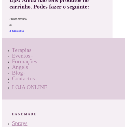
Ups! Ainda não tens produtos no
carrinho. Podes fazer o seguinte:
Fechar carrinho
ou
Ir para a loja
Terapias
Eventos
Formações
Angels
Blog
Contactos
LOJA ONLINE
HANDMADE
Sprays