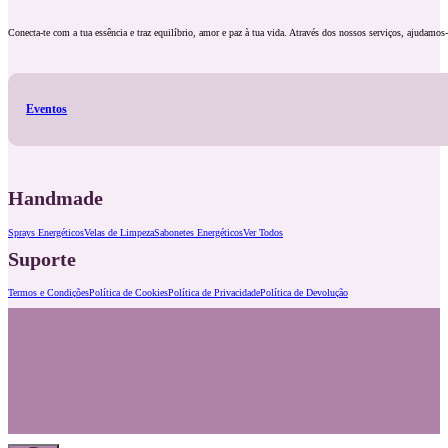
Conecta-te com a tua essência e traz equilíbrio, amor e paz à tua vida. Através dos nossos serviços, ajudamos-
Eventos
Handmade
Sprays Energéticos
Velas de Limpeza
Sabonetes Energéticos
Ver Todos
Suporte
Termos e Condições
Política de Cookies
Política de Privacidade
Política de Devolução